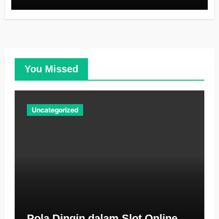
You Missed
Uncategorized
Pola Dingin dalam Slot Online