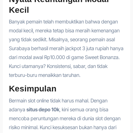
Kecil
Banyak pemain telah membuktikan bahwa dengan
modal kecil, mereka tetap bisa meraih kemenangan
yang tidak sedikit. Misalnya, seorang pemain asal
Surabaya berhasil meraih jackpot 3 juta rupiah hanya
dari modal awal Rp10.000 di game Sweet Bonanza.
Kunci utamanya? Konsistensi, sabar, dan tidak
terburu-buru menaikkan taruhan.
Kesimpulan
Bermain slot online tidak harus mahal. Dengan
adanya
situs depo 10k
, kini semua orang bisa
mencoba peruntungan mereka di dunia slot dengan
risiko minimal. Kunci kesuksesan bukan hanya dari