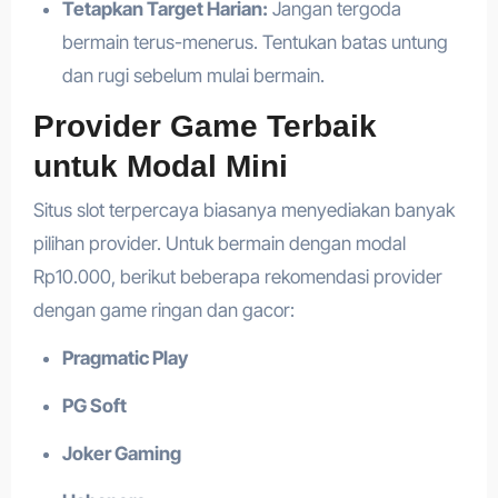
Tetapkan Target Harian:
Jangan tergoda
bermain terus-menerus. Tentukan batas untung
dan rugi sebelum mulai bermain.
Provider Game Terbaik
untuk Modal Mini
Situs slot terpercaya biasanya menyediakan banyak
pilihan provider. Untuk bermain dengan modal
Rp10.000, berikut beberapa rekomendasi provider
dengan game ringan dan gacor:
Pragmatic Play
PG Soft
Joker Gaming