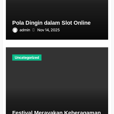
Pola Dingin dalam Slot Online
admin
Nov 14, 2025
Uncategorized
Festival Merayakan Keberagaman