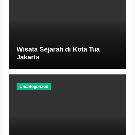
Wisata Sejarah di Kota Tua
Jakarta
Uncategorized