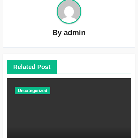
By
admin
Related Post
Uncategorized