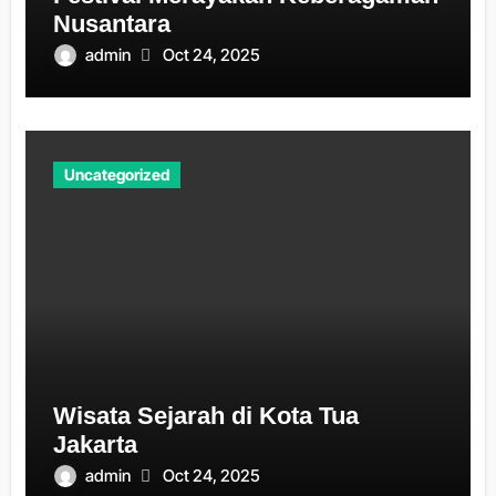
Nusantara
admin
Oct 24, 2025
Uncategorized
Wisata Sejarah di Kota Tua
Jakarta
admin
Oct 24, 2025