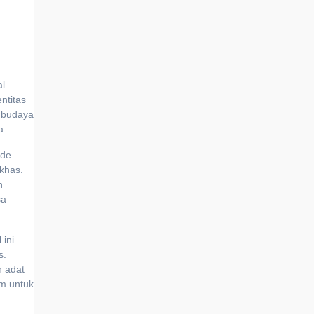
al
ntitas
l budaya
a.
ade
 khas.
n
sa
 ini
s.
n adat
um untuk