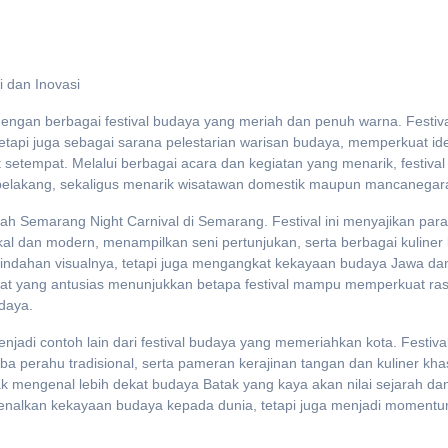
i dan Inovasi
dengan berbagai festival budaya yang meriah dan penuh warna. Festiv
etapi juga sebagai sarana pelestarian warisan budaya, memperkuat ide
setempat. Melalui berbagai acara dan kegiatan yang menarik, festiva
belakang, sekaligus menarik wisatawan domestik maupun mancanegar
lah Semarang Night Carnival di Semarang. Festival ini menyajikan par
kal dan modern, menampilkan seni pertunjukan, serta berbagai kuliner
indahan visualnya, tetapi juga mengangkat kekayaan budaya Jawa da
kat yang antusias menunjukkan betapa festival mampu memperkuat ra
daya.
njadi contoh lain dari festival budaya yang memeriahkan kota. Festival
ba perahu tradisional, serta pameran kerajinan tangan dan kuliner kha
ak mengenal lebih dekat budaya Batak yang kaya akan nilai sejarah da
erkenalkan kekayaan budaya kepada dunia, tetapi juga menjadi moment