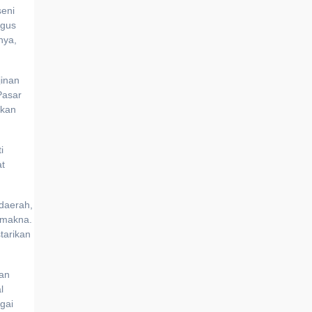
seni
igus
nya,
jinan
Pasar
ikan
i
at
 daerah,
rmakna.
tarikan
dan
l
gai