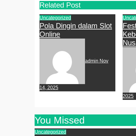
Related Post
Uncategorized
Uncat
Pola Dingin dalam Slot
Fes
Online
Keb
Nus
admin
Nov
14, 2025
2025
You Missed
Uncategorized