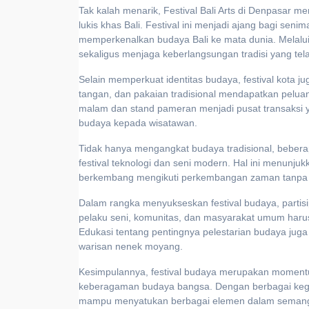
Tak kalah menarik, Festival Bali Arts di Denpasar m
lukis khas Bali. Festival ini menjadi ajang bagi sen
memperkenalkan budaya Bali ke mata dunia. Melalui 
sekaligus menjaga keberlangsungan tradisi yang tel
Selain memperkuat identitas budaya, festival kota
tangan, dan pakaian tradisional mendapatkan pelu
malam dan stand pameran menjadi pusat transaksi
budaya kepada wisatawan.
Tidak hanya mengangkat budaya tradisional, beberapa
festival teknologi dan seni modern. Hal ini menunjuk
berkembang mengikuti perkembangan zaman tanpa me
Dalam rangka menyukseskan festival budaya, partisi
pelaku seni, komunitas, dan masyarakat umum har
Edukasi tentang pentingnya pelestarian budaya juga
warisan nenek moyang.
Kesimpulannya, festival budaya merupakan momentu
keberagaman budaya bangsa. Dengan berbagai kegiat
mampu menyatukan berbagai elemen dalam semangat 