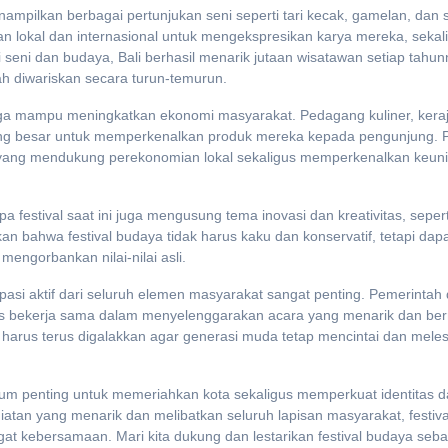
enampilkan berbagai pertunjukan seni seperti tari kecak, gamelan, dan 
iman lokal dan internasional untuk mengekspresikan karya mereka, sekal
seni dan budaya, Bali berhasil menarik jutaan wisatawan setiap tahun
ah diwariskan secara turun-temurun.
 juga mampu meningkatkan ekonomi masyarakat. Pedagang kuliner, kera
ang besar untuk memperkenalkan produk mereka kepada pengunjung. 
 yang mendukung perekonomian lokal sekaligus memperkenalkan keun
 festival saat ini juga mengusung tema inovasi dan kreativitas, sepert
kan bahwa festival budaya tidak harus kaku dan konservatif, tetapi dap
ngorbankan nilai-nilai asli.
pasi aktif dari seluruh elemen masyarakat sangat penting. Pemerintah
us bekerja sama dalam menyelenggarakan acara yang menarik dan be
 harus terus digalakkan agar generasi muda tetap mencintai dan meles
m penting untuk memeriahkan kota sekaligus memperkuat identitas 
an yang menarik dan melibatkan seluruh lapisan masyarakat, festiva
kebersamaan. Mari kita dukung dan lestarikan festival budaya seba